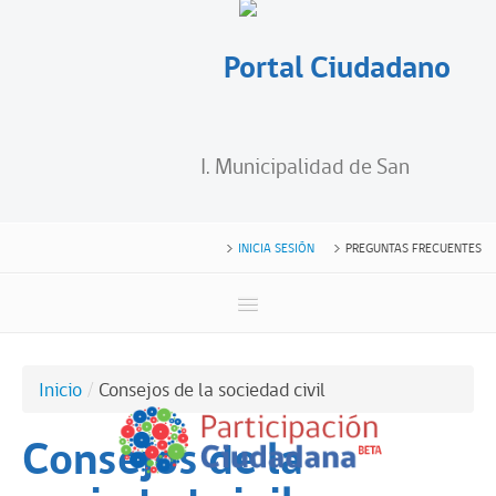
Portal Ciudadano
I. Municipalidad de San
INICIA SESIÓN
PREGUNTAS FRECUENTES
Clemente
INICIO
inicio
/
consejos de la sociedad civil
CONSEJO DE LA SOCIEDAD CIVIL
Consejos de la
CUENTAS PÚBLICAS PARTICIPATIVAS