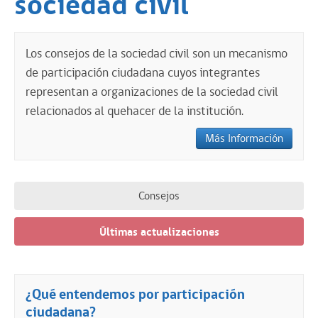
sociedad civil
CONSULTAS CIUDADANAS
IDEAS
Los consejos de la sociedad civil son un mecanismo
de participación ciudadana cuyos integrantes
NOTICIAS
representan a organizaciones de la sociedad civil
¿QUÉ ES PARTICIPACIÓN CIUDADANA?
relacionados al quehacer de la institución.
Más Información
Consejos
Últimas actualizaciones
¿Qué entendemos por participación
ciudadana?